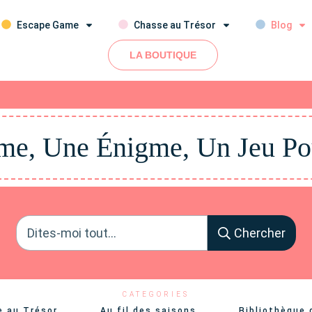
Escape Game
Chasse au Trésor
Blog
LA BOUTIQUE
e, Une Énigme, Un Jeu Po
Chercher
CATEGORIES
e au Trésor
Au fil des saisons
Bibliothèque