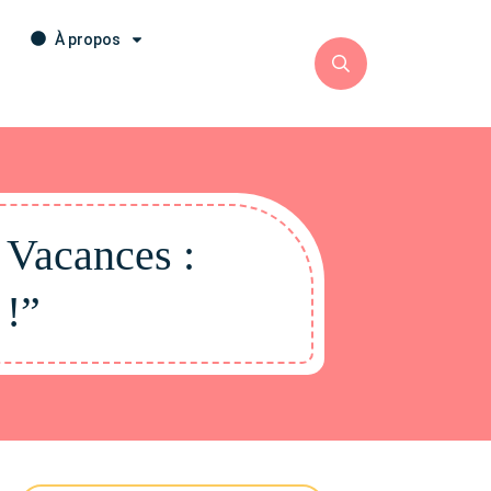
À propos
 Vacances :
 !”