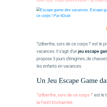
Home
•
Blog
•
Escape Game à la maison
•
Jeu Escape Gam
"Izilberthe, sors de ce corps !" est le
vacances. Il s'agit d'un
jeu escape ga
propose 5 jours d'énigmes, de chasses
les enfants en vacances.
Un Jeu Escape Game dan
"Izilberthe, sors de ce corps !"
est le 
la Forêt Enchantée
.