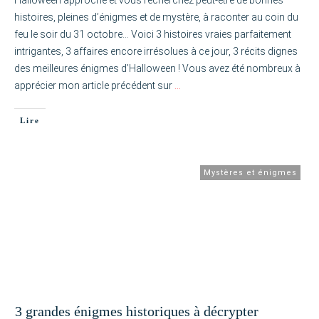
Halloween approche et vous recherchez peut-être de bonnes
histoires, pleines d’énigmes et de mystère, à raconter au coin du
feu le soir du 31 octobre… Voici 3 histoires vraies parfaitement
intrigantes, 3 affaires encore irrésolues à ce jour, 3 récits dignes
des meilleures énigmes d’Halloween ! Vous avez été nombreux à
apprécier mon article précédent sur
…
Lire
Mystères et énigmes
3 grandes énigmes historiques à décrypter