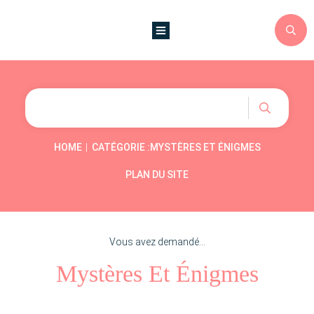
|
HOME
CATÉGORIE :MYSTÈRES ET ÉNIGMES
PLAN DU SITE
Vous avez demandé...
Mystères Et Énigmes