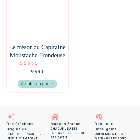
Le trésor du Capitaine
Moustache Frondeuse
Note
9,99
€
5.00
sur 5
Ajouter au panier
Des Créations
Made In France
Des Jeux
Originales
CHAQUE JEU EST
Intelligents
DESIGNÉ ET ILLUSTRÉ
CHAQUE SCÉNARIO EST
QUI REMUENT LES
PAR GWEN
INÉDIT ET IMAGINÉ
MÉNINGES ET FONT