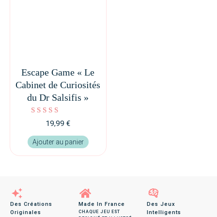
Escape Game « Le
Cabinet de Curiosités
du Dr Salsifis »
Note
19,99
€
4.84
sur 5
Ajouter au panier
Des Créations
Made In France
Des Jeux
Originales
CHAQUE JEU EST
Intelligents