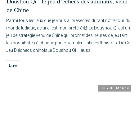
Doushou Qi : le jeu d’échecs des animaux, venu
de Chine
Parmi tous les jeux que je vous ai présentés durant notre tour du
monde ludique, celui-ci est mon préféré 😊 Le Doushou Qi est un
jeu de stratégie venu de Chine qui promet des heures de jeu tant
les possibilités à chaque partie semblent infinies !L’histoire De Ce
Jeu D’échecs chinoisLe Doushou Qi – aussi
…
Lire
Jeux du Monde