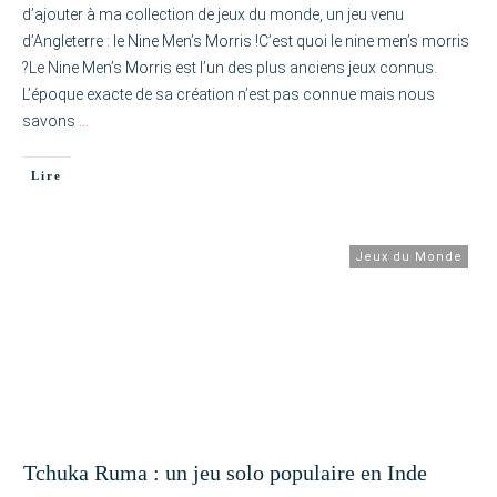
d’ajouter à ma collection de jeux du monde, un jeu venu
d’Angleterre : le Nine Men’s Morris !C’est quoi le nine men’s morris
?Le Nine Men’s Morris est l’un des plus anciens jeux connus.
L’époque exacte de sa création n’est pas connue mais nous
savons
…
Lire
Jeux du Monde
Tchuka Ruma : un jeu solo populaire en Inde