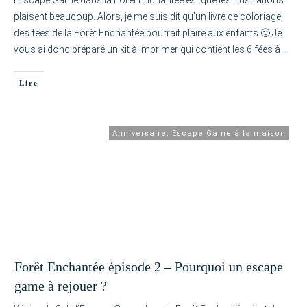
l’Escape Game dans la Forêt Enchantée est que les illustrations
plaisent beaucoup. Alors, je me suis dit qu’un livre de coloriage
des fées de la Forêt Enchantée pourrait plaire aux enfants 🙂 Je
vous ai donc préparé un kit à imprimer qui contient les 6 fées à
…
Lire
Anniversaire
,
Escape Game à la maison
Forêt Enchantée épisode 2 – Pourquoi un escape
game à rejouer ?