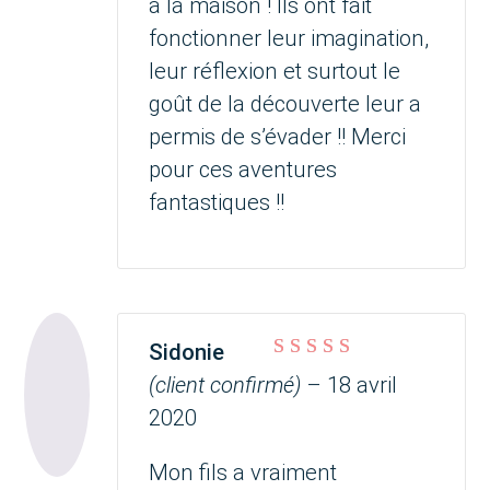
à la maison ! Ils ont fait
fonctionner leur imagination,
leur réflexion et surtout le
goût de la découverte leur a
permis de s’évader !! Merci
pour ces aventures
fantastiques !!
Sidonie
Note
5
sur 5
(client confirmé)
–
18 avril
2020
Mon fils a vraiment