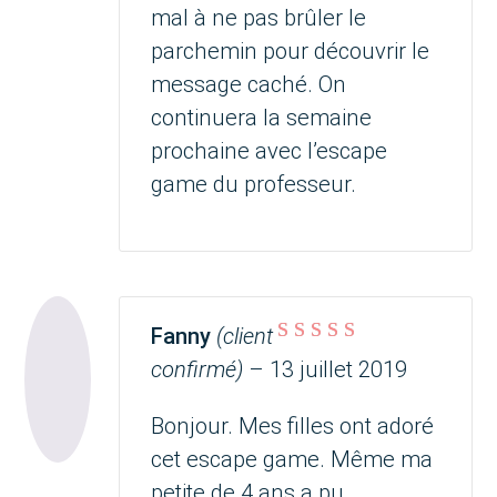
mal à ne pas brûler le
parchemin pour découvrir le
message caché. On
continuera la semaine
prochaine avec l’escape
game du professeur.
Fanny
(client
Note
5
sur 5
confirmé)
–
13 juillet 2019
Bonjour. Mes filles ont adoré
cet escape game. Même ma
petite de 4 ans a pu