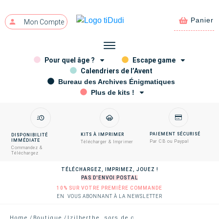
Panier
Mon Compte
Pour quel âge ?
Escape game
Calendriers de l’Avent
Bureau des Archives Énigmatiques
Plus de kits !
PAIEMENT SÉCURISÉ
KITS À IMPRIMER
DISPONIBILITÉ
IMMÉDIATE
Par CB ou Paypal
Télécharger & Imprimer
Commandez &
Téléchargez
TÉLÉCHARGEZ, IMPRIMEZ, JOUEZ !
PAS D'ENVOI POSTAL
10% SUR VOTRE PREMIÈRE COMMANDE
EN VOUS ABONNANT À LA NEWSLETTER
Home
/
Boutique
/
Izilberthe, sors de ce corps ! (épisode 3)