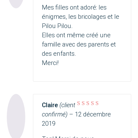
Mes filles ont adoré: les
énigmes, les bricolages et le
Pilou Pilou.
Elles ont même créé une
famille avec des parents et
des enfants.
Merci!
Claire
(client
Note
5
sur 5
confirmé)
–
12 décembre
2019