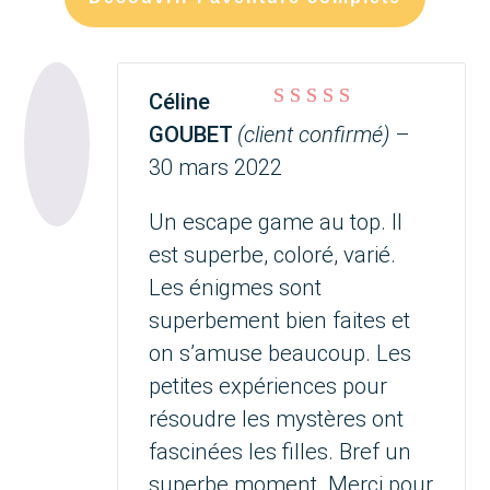
Céline
Note
5
sur 5
GOUBET
(client confirmé)
–
30 mars 2022
Un escape game au top. Il
est superbe, coloré, varié.
Les énigmes sont
superbement bien faites et
on s’amuse beaucoup. Les
petites expériences pour
résoudre les mystères ont
fascinées les filles. Bref un
superbe moment. Merci pour