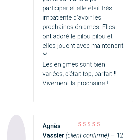
participer et elle était très
impatiente d’avoir les
prochaines énigmes. Elles
ont adoré le pilou pilou et
elles jouent avec maintenant
^^
Les énigmes sont bien
variées, c’était top, parfait !!
Vivement la prochaine !
Agnès
Note
5
sur 5
Vassier
(client confirmé)
–
12