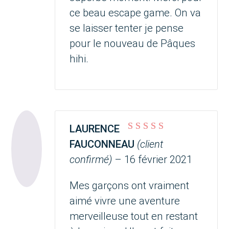
ce beau escape game. On va
se laisser tenter je pense
pour le nouveau de Pâques
hihi.
LAURENCE
Note
5
sur 5
FAUCONNEAU
(client
confirmé)
–
16 février 2021
Mes garçons ont vraiment
aimé vivre une aventure
merveilleuse tout en restant