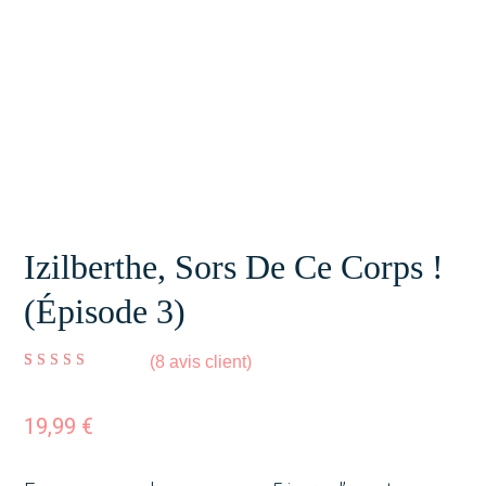
Izilberthe, Sors De Ce Corps !
(épisode 3)
(
8
avis client)
Noté
8
5.00
sur 5
basé sur
notations
client
19,99
€