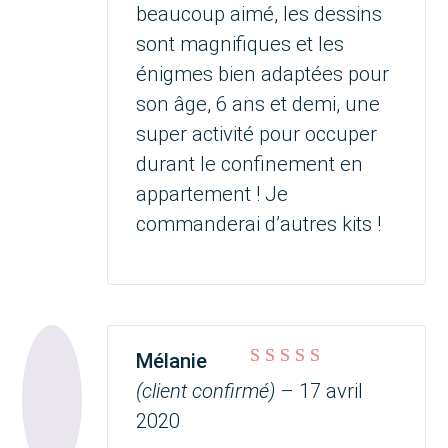
beaucoup aimé, les dessins
sont magnifiques et les
énigmes bien adaptées pour
son âge, 6 ans et demi, une
super activité pour occuper
durant le confinement en
appartement ! Je
commanderai d’autres kits !
Mélanie
Note
5
sur 5
(client confirmé)
–
17 avril
2020