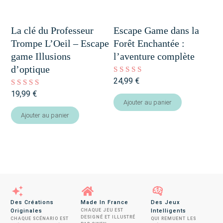
La clé du Professeur
Escape Game dans la
Trompe L’Oeil – Escape
Forêt Enchantée :
game Illusions
l’aventure complète
d’optique
24,99
€
Note
5.00
19,99
€
Note
sur 5
5.00
Ajouter au panier
sur 5
Ajouter au panier
Des Créations
Made In France
Des Jeux
Originales
CHAQUE JEU EST
Intelligents
DESIGNÉ ET ILLUSTRÉ
CHAQUE SCÉNARIO EST
QUI REMUENT LES