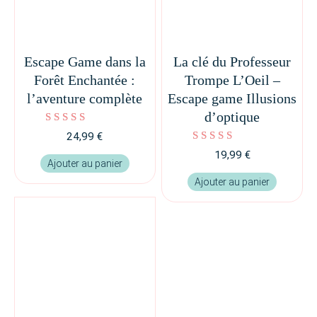
Escape Game dans la
La clé du Professeur
Forêt Enchantée :
Trompe L’Oeil –
l’aventure complète
Escape game Illusions
d’optique
Note
24,99
€
5.00
Note
sur 5
19,99
€
5.00
Ajouter au panier
sur 5
Ajouter au panier