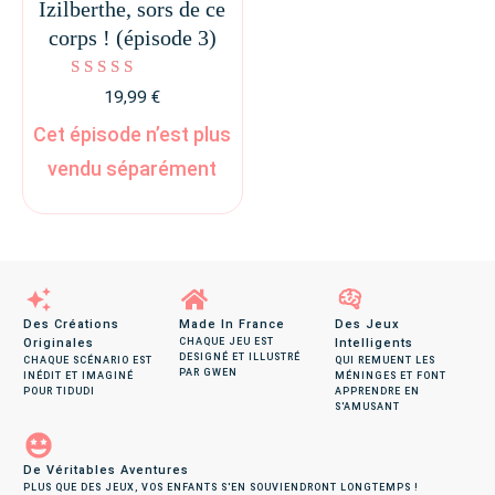
Izilberthe, sors de ce
corps ! (épisode 3)
Note
19,99
€
5.00
sur 5
Cet épisode n’est plus
vendu séparément
Des Créations
Made In France
Des Jeux
Originales
CHAQUE JEU EST
Intelligents
DESIGNÉ ET ILLUSTRÉ
CHAQUE SCÉNARIO EST
QUI REMUENT LES
PAR GWEN
INÉDIT ET IMAGINÉ
MÉNINGES ET FONT
POUR TIDUDI
APPRENDRE EN
S'AMUSANT
De Véritables Aventures
PLUS QUE DES JEUX, VOS ENFANTS S'EN SOUVIENDRONT LONGTEMPS !