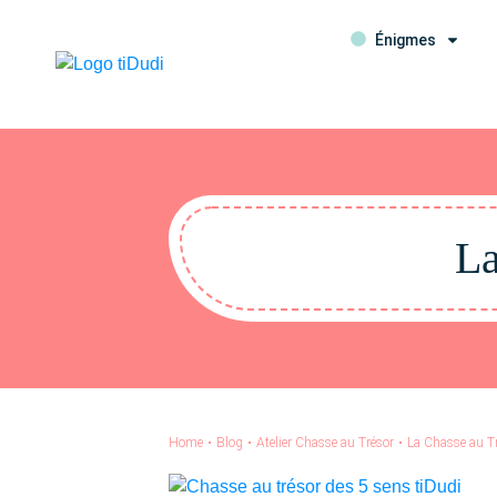
Énigmes
La
Home
•
Blog
•
Atelier Chasse au Trésor
•
La Chasse au Tr