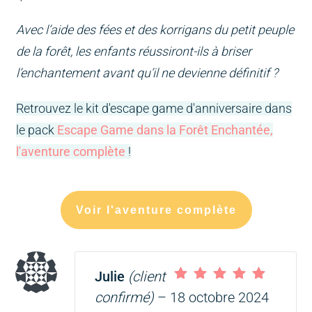
Avec l’aide des fées et des korrigans du petit peuple
de la forêt, les enfants r
éussiront-ils à briser
l’enchantement avant qu’il ne devienne définitif ?
Retrouvez le kit d'escape game d'anniversaire dans
le pack
Escape Game dans la Forêt Enchantée,
l'aventure complète
!
Voir l'aventure complète
Julie
(client
Note
5
sur 5
confirmé)
–
18 octobre 2024