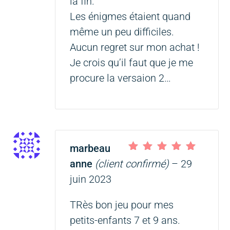
la fin.
Les énigmes étaient quand
même un peu difficiles.
Aucun regret sur mon achat !
Je crois qu’il faut que je me
procure la versaion 2…
marbeau
Note
5
sur 5
anne
(client confirmé)
–
29
juin 2023
TRès bon jeu pour mes
petits-enfants 7 et 9 ans.