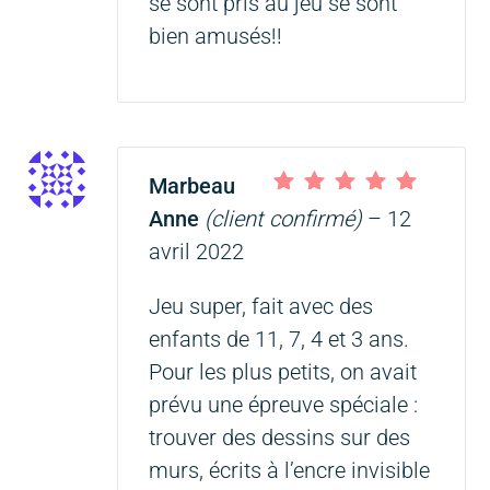
se sont pris au jeu se sont
bien amusés!!
Marbeau
Note
5
sur 5
Anne
(client confirmé)
–
12
avril 2022
Jeu super, fait avec des
enfants de 11, 7, 4 et 3 ans.
Pour les plus petits, on avait
prévu une épreuve spéciale :
trouver des dessins sur des
murs, écrits à l’encre invisible