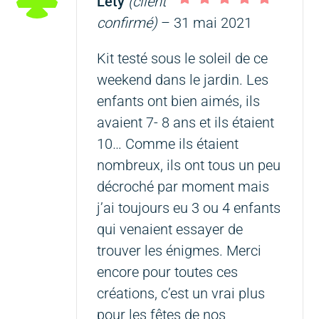
Léty
(client
Note
5
sur 5
confirmé)
–
31 mai 2021
Kit testé sous le soleil de ce
weekend dans le jardin. Les
enfants ont bien aimés, ils
avaient 7- 8 ans et ils étaient
10… Comme ils étaient
nombreux, ils ont tous un peu
décroché par moment mais
j’ai toujours eu 3 ou 4 enfants
qui venaient essayer de
trouver les énigmes. Merci
encore pour toutes ces
créations, c’est un vrai plus
pour les fêtes de nos