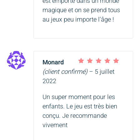
est emporté dans un monde
magique et on se prend tous
au jeux peu importe l’âge !
Monard
Note
5
sur 5
(client confirmé)
–
5 juillet
2022
Un super moment pour les
enfants. Le jeu est très bien
conçu. Je recommande
vivement