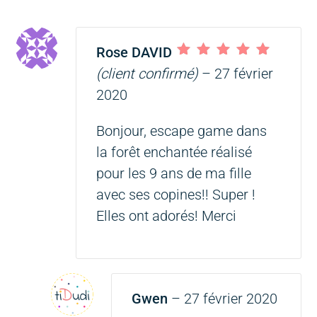
Rose DAVID
Note
5
sur 5
(client confirmé)
–
27 février
2020
Bonjour, escape game dans
la forêt enchantée réalisé
pour les 9 ans de ma fille
avec ses copines!! Super !
Elles ont adorés! Merci
Gwen
–
27 février 2020