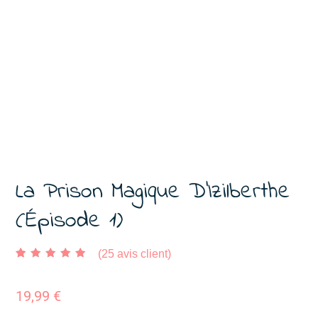
La Prison Magique D’Izilberthe
(épisode 1)
(
25
avis client)
Noté
25
4.88
sur 5
basé sur
notations client
19,99
€