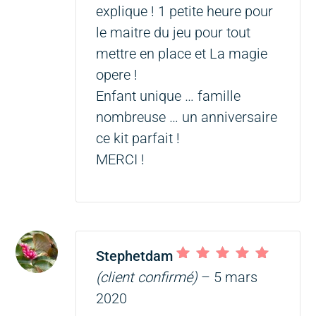
explique ! 1 petite heure pour
le maitre du jeu pour tout
mettre en place et La magie
opere !
Enfant unique … famille
nombreuse … un anniversaire
ce kit parfait !
MERCI !
Stephetdam
Note
5
sur 5
(client confirmé)
–
5 mars
2020