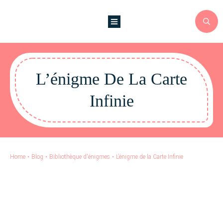
L’énigme De La Carte
Infinie
Home
•
Blog
•
Bibliothèque d'énigmes
•
L’énigme de la Carte Infinie