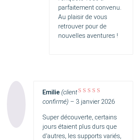
parfaitement convenu.
Au plaisir de vous
retrouver pour de
nouvelles aventures !
Emilie
(client
Note
5
sur 5
confirmé)
–
3 janvier 2026
Super découverte, certains
jours étaient plus durs que
d’autres, les supports variés,