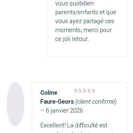
vous quotidien
parents/enfants et que
vous ayez partagé ces
moments, merci pour
ce joli retour.
Coline
Note
5
sur 5
Faure-Geors
(client confirmé)
–
6 janvier 2026
Excellent! La difficulté est