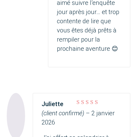
aimé suivre l’enquête
jour après jour… et trop
contente de lire que
vous êtes déjà prêts à
rempiler pour la
prochaine aventure 😊
Juliette
Note
5
sur 5
(client confirmé)
–
2 janvier
2026