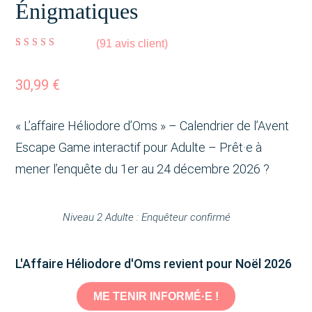
Énigmatiques
(
91
avis client)
Noté
91
4.87
sur 5
basé sur
notations
client
30,99
€
« L’affaire Héliodore d’Oms » – Calendrier de l’Avent
Escape Game interactif pour Adulte – Prêt·e à
mener l’enquête du 1er au 24 décembre 2026 ?
Niveau 2 Adulte : Enquêteur confirmé
L'Affaire Héliodore d'Oms revient pour Noël 2026
ME TENIR INFORMÉ·E !