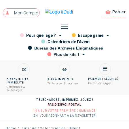
Panier
Mon Compte
Pour quel âge ?
Escape game
Calendriers de l’Avent
Bureau des Archives Énigmatiques
Plus de kits !
PAIEMENT SÉCURISÉ
KITS À IMPRIMER
DISPONIBILITÉ
IMMÉDIATE
Par CB ou Paypal
Télécharger & Imprimer
Commandez &
Téléchargez
TÉLÉCHARGEZ, IMPRIMEZ, JOUEZ !
PAS D'ENVOI POSTAL
10% SUR VOTRE PREMIÈRE COMMANDE
EN VOUS ABONNANT À LA NEWSLETTER
Home
/
Boutique
/
Calendrier de l’Avent – Le Bureau des Archives Énigmatiques