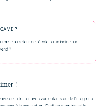
 GAME ?
rprise au retour de l'école ou un indice sur
ekend ?
rimer !
vie de la tester avec vos enfants ou de l'intégrer à
s abonner à la newsletter tiDudi, en remplissant le