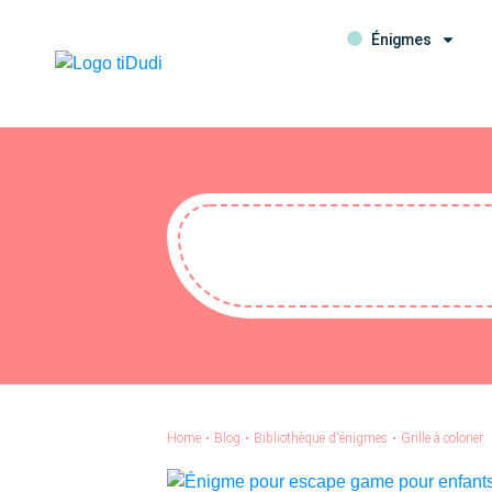
Énigmes
Home
•
Blog
•
Bibliothèque d'énigmes
•
Grille à colorier