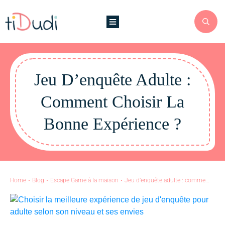
Jeu D’enquête Adulte :
Comment Choisir La
Bonne Expérience ?
Home
•
Blog
•
Escape Game à la maison
•
Jeu d’enquête adulte : comment choisir la bonne expérience ?