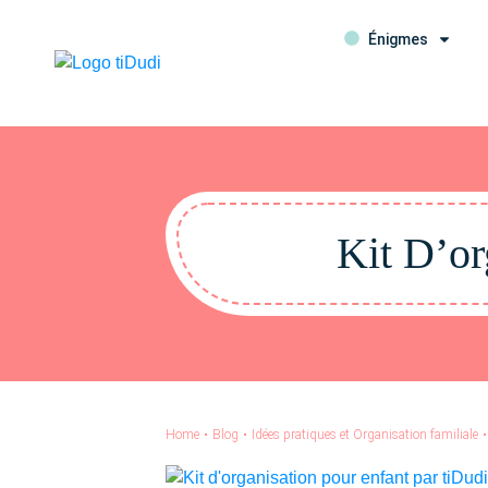
Énigmes
Kit D’or
Home
•
Blog
•
Idées pratiques et Organisation familiale
•