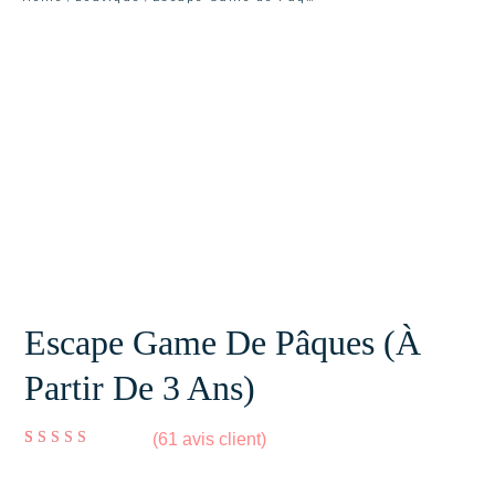
Escape Game De Pâques (à
Partir De 3 Ans)
(
61
avis client)
Noté
61
4.90
sur 5
basé sur
notations
client