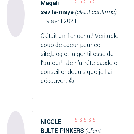
Magali
Note
5
sur 5
sevile-maye
(client confirmé)
–
9 avril 2021
C’était un 1er achat! Véritable
coup de coeur pour ce
site,blog et la gentillesse de
l’auteur!!! Je n’arrête pasdele
conseiller depuis que je l’ai
découvert 👍
NICOLE
Note
5
sur 5
BULTE-PINKERS
(client