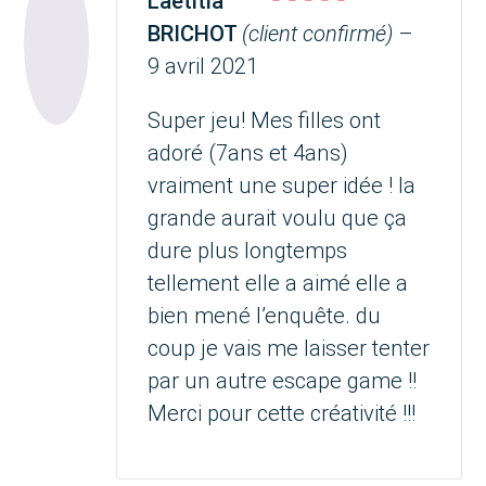
Laetitia
Note
5
sur 5
BRICHOT
(client confirmé)
–
9 avril 2021
Super jeu! Mes filles ont
adoré (7ans et 4ans)
vraiment une super idée ! la
grande aurait voulu que ça
dure plus longtemps
tellement elle a aimé elle a
bien mené l’enquête. du
coup je vais me laisser tenter
par un autre escape game !!
Merci pour cette créativité !!!