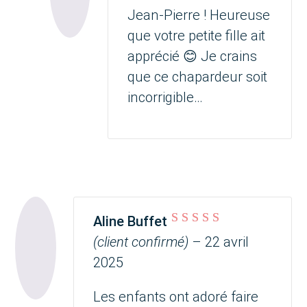
Jean-Pierre ! Heureuse
que votre petite fille ait
apprécié 😊 Je crains
que ce chapardeur soit
incorrigible…
Aline Buffet
Note
5
sur 5
(client confirmé)
–
22 avril
2025
Les enfants ont adoré faire