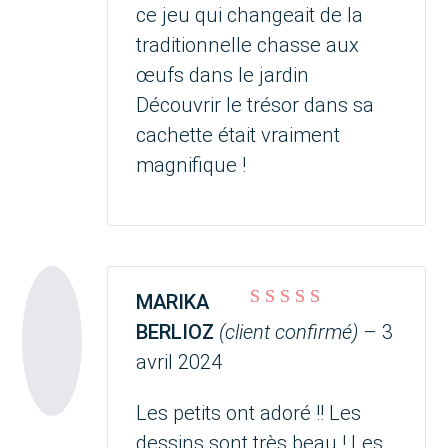
ce jeu qui changeait de la
traditionnelle chasse aux
œufs dans le jardin
Découvrir le trésor dans sa
cachette était vraiment
magnifique !
MARIKA
Note
5
sur 5
BERLIOZ
(client confirmé)
–
3
avril 2024
Les petits ont adoré !! Les
dessins sont très beau ! Les