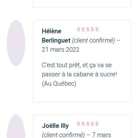
Hélène
Note
5
sur 5
Berlinguet
(client confirmé)
–
21 mars 2022
C’est tout prêt, et ça va se
passer à la cabane à sucre!
(Au Québec)
Joëlle Illy
Note
5
sur 5
(client confirmé)
–
7 mars