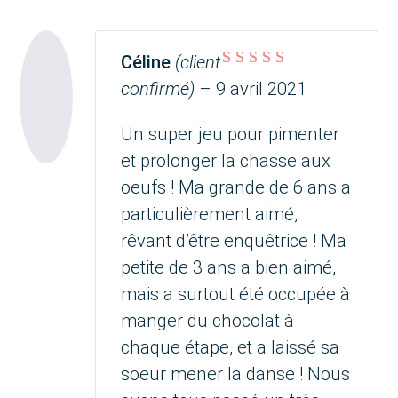
Céline
(client
Note
5
sur 5
confirmé)
–
9 avril 2021
Un super jeu pour pimenter
et prolonger la chasse aux
oeufs ! Ma grande de 6 ans a
particulièrement aimé,
rêvant d’être enquêtrice ! Ma
petite de 3 ans a bien aimé,
mais a surtout été occupée à
manger du chocolat à
chaque étape, et a laissé sa
soeur mener la danse ! Nous