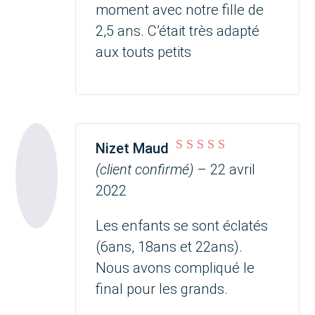
moment avec notre fille de
2,5 ans. C’était très adapté
aux touts petits
Nizet Maud
Note
5
sur 5
(client confirmé)
–
22 avril
2022
Les enfants se sont éclatés
(6ans, 18ans et 22ans).
Nous avons compliqué le
final pour les grands.