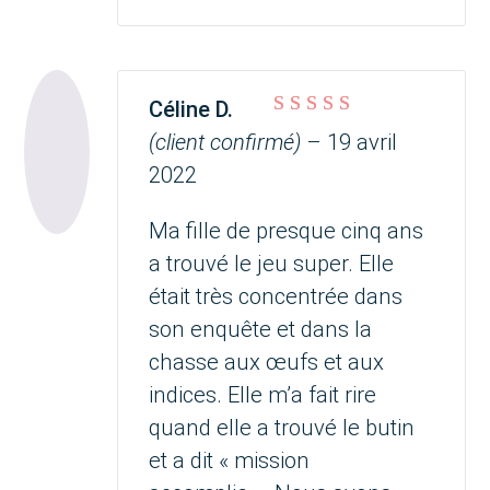
Céline D.
Note
5
sur 5
(client confirmé)
–
19 avril
2022
Ma fille de presque cinq ans
a trouvé le jeu super. Elle
était très concentrée dans
son enquête et dans la
chasse aux œufs et aux
indices. Elle m’a fait rire
quand elle a trouvé le butin
et a dit « mission