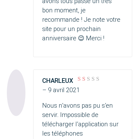
avons tous passé un très
bon moment, je
recommande ! Je note votre
site pour un prochain
anniversaire 😉 Merci !
CHARLEUX
Note
–
9 avril 2021
1
sur
5
Nous n’avons pas pu s’en
servir. Impossible de
télécharger l’application sur
les téléphones