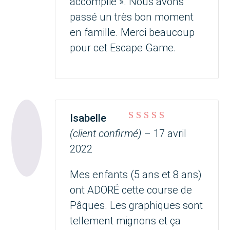
accomplie ». Nous avons
passé un très bon moment
en famille. Merci beaucoup
pour cet Escape Game.
Isabelle
Note
5
sur 5
(client confirmé)
–
17 avril
2022
Mes enfants (5 ans et 8 ans)
ont ADORÉ cette course de
Pâques. Les graphiques sont
tellement mignons et ça