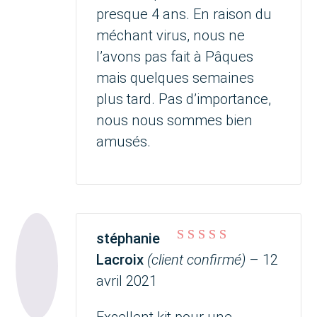
presque 4 ans. En raison du
méchant virus, nous ne
l’avons pas fait à Pâques
mais quelques semaines
plus tard. Pas d’importance,
nous nous sommes bien
amusés.
stéphanie
Note
5
sur 5
Lacroix
(client confirmé)
–
12
avril 2021
Excellent kit pour une