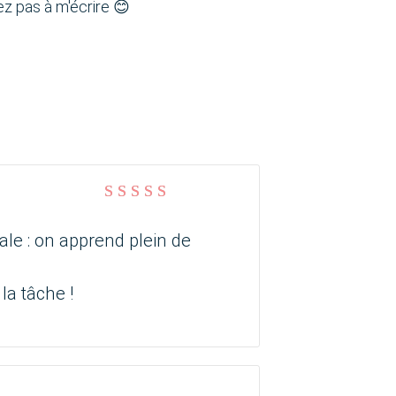
tez pas à m'écrire 😊
Note
5
sur 5
ale : on apprend plein de
la tâche !