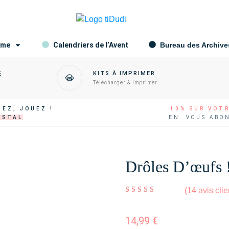
ame
Calendriers de l’Avent
Bureau des Archive
KITS À IMPRIMER
E
Télécharger & Imprimer
EZ, JOUEZ !
10% SUR VOT
OSTAL
EN VOUS ABO
Drôles D’œufs 
(
14
avis clie
Noté
14
4.86
sur 5
basé sur
notations
client
14,99
€