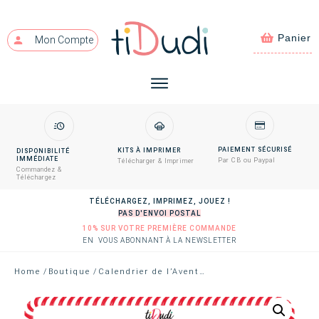
Panier
Mon Compte
PAIEMENT SÉCURISÉ
KITS À IMPRIMER
DISPONIBILITÉ
IMMÉDIATE
Par CB ou Paypal
Télécharger & Imprimer
Commandez &
Téléchargez
TÉLÉCHARGEZ, IMPRIMEZ, JOUEZ !
PAS D'ENVOI POSTAL
10% SUR VOTRE PREMIÈRE COMMANDE
EN VOUS ABONNANT À LA NEWSLETTER
Home
/
Boutique
/
Calendrier de l’Avent à énigmes “Qui veut remplacer le Père Noël ?”