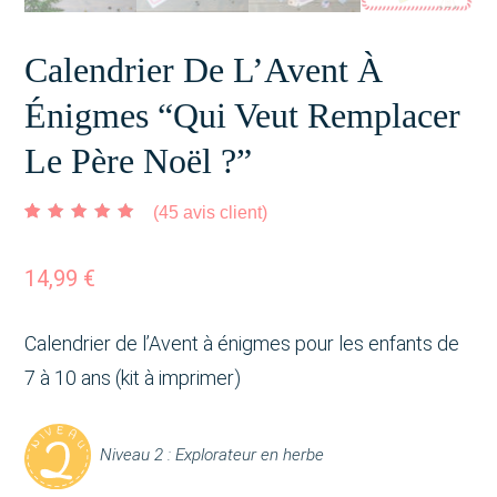
Calendrier De L’Avent À
Énigmes “Qui Veut Remplacer
Le Père Noël ?”
(
45
avis client)
Noté
45
4.91
sur 5
basé sur
notations client
14,99
€
Calendrier de l’Avent à énigmes pour les enfants de
7 à 10 ans (kit à imprimer)
Niveau 2 : Explorateur en herbe