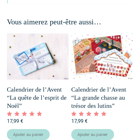
Vous aimerez peut-être aussi…
Calendrier de l’Avent
Calendrier de l’Avent
“La quête de l’esprit de
“La grande chasse au
Noël”
trésor des lutins”
17,99
€
17,99
€
Note
Note
4.96
4.93
sur 5
sur 5
Ajouter au panier
Ajouter au panier