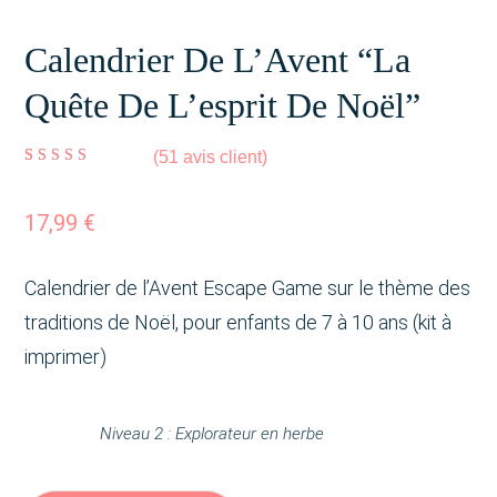
Calendrier De L’Avent “La
Quête De L’esprit De Noël”
(
51
avis client)
Noté
51
4.96
sur 5
basé sur
notations
client
17,99
€
Calendrier de l’Avent Escape Game sur le thème des
traditions de Noël, pour enfants de 7 à 10 ans (kit à
imprimer)
Niveau 2 : Explorateur en herbe