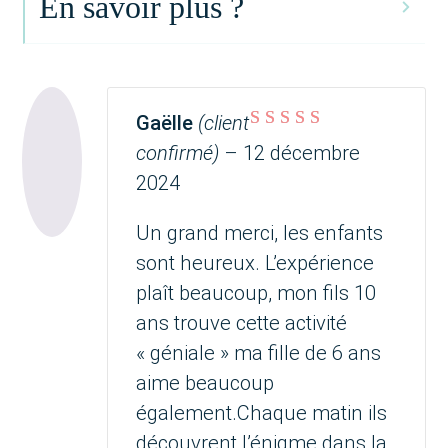
En savoir plus ?
Gaëlle
(client
Note
5
sur 5
confirmé)
–
12 décembre
2024
Un grand merci, les enfants
sont heureux. L’expérience
plaît beaucoup, mon fils 10
ans trouve cette activité
« géniale » ma fille de 6 ans
aime beaucoup
également.Chaque matin ils
découvrent l’énigme dans la