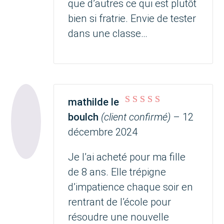
que d’autres ce qui est plutôt
bien si fratrie. Envie de tester
dans une classe…
mathilde le
Note
5
sur 5
boulch
(client confirmé)
–
12
décembre 2024
Je l’ai acheté pour ma fille
de 8 ans. Elle trépigne
d’impatience chaque soir en
rentrant de l’école pour
résoudre une nouvelle