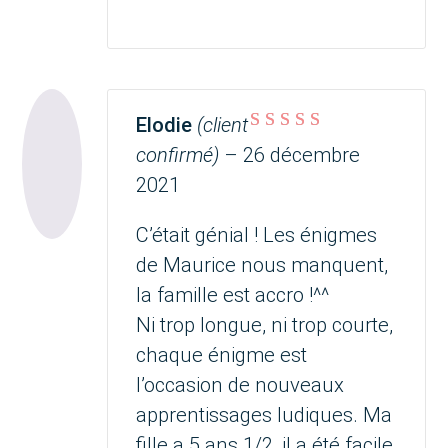
Elodie
(client
Note
5
sur 5
confirmé)
–
26 décembre
2021
C’était génial ! Les énigmes
de Maurice nous manquent,
la famille est accro !^^
Ni trop longue, ni trop courte,
chaque énigme est
l’occasion de nouveaux
apprentissages ludiques. Ma
fille a 5 ans 1/2, il a été facile