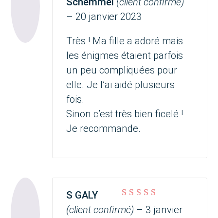
Schemmel
(client confirmé)
–
20 janvier 2023
Très ! Ma fille a adoré mais
les énigmes étaient parfois
un peu compliquées pour
elle. Je l’ai aidé plusieurs
fois.
Sinon c’est très bien ficelé !
Je recommande.
S GALY
Note
4
sur 5
(client confirmé)
–
3 janvier