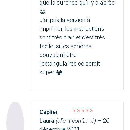
que la surprise qu’il y a après
😉
J’ai pris la version à
imprimer, les instructions
sont très clair et c’est très
facile, si les sphères
pouvaient être
rectangulaires ce serait
super 😂
Caplier
Note
5
sur 5
Laura
(client confirmé)
–
26
décembre 2021