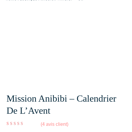
Mission Anibibi – Calendrier
De L’Avent
(
4
avis client)
Noté
4
5.00
sur 5