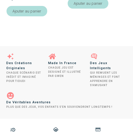
4.96
Ajouter au panier
sur 5
Ajouter au panier
Des Créations
Made In France
Des Jeux
Originales
CHAQUE JEU EST
Intelligents
DESIGNÉ ET ILLUSTRÉ
CHAQUE SCÉNARIO EST
QUI REMUENT LES
PAR GWEN
INÉDIT ET IMAGINÉ
MÉNINGES ET FONT
POUR TIDUDI
APPRENDRE EN
S'AMUSANT
De Véritables Aventures
PLUS QUE DES JEUX, VOS ENFANTS S'EN SOUVIENDRONT LONGTEMPS !