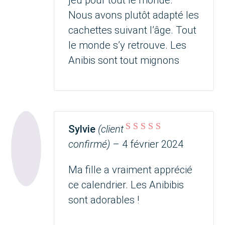
jeu pour tout le monde.
Nous avons plutôt adapté les
cachettes suivant l’âge. Tout
le monde s’y retrouve. Les
Anibis sont tout mignons
Sylvie
(client
Note
5
sur 5
confirmé)
–
4 février 2024
Ma fille a vraiment apprécié
ce calendrier. Les Anibibis
sont adorables !