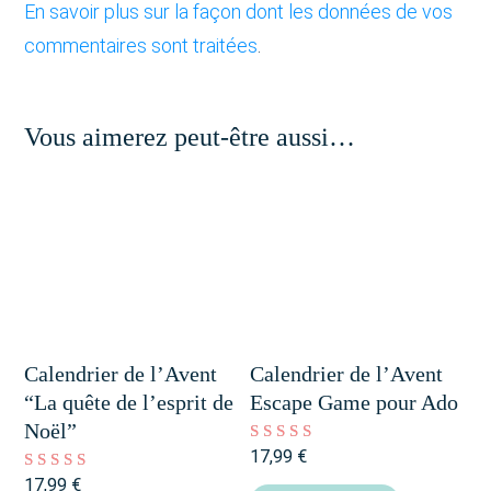
En savoir plus sur la façon dont les données de vos
commentaires sont traitées
.
Vous aimerez peut-être aussi…
Calendrier de l’Avent
Calendrier de l’Avent
“La quête de l’esprit de
Escape Game pour Ado
Noël”
17,99
€
Note
4.90
17,99
€
Note
sur 5