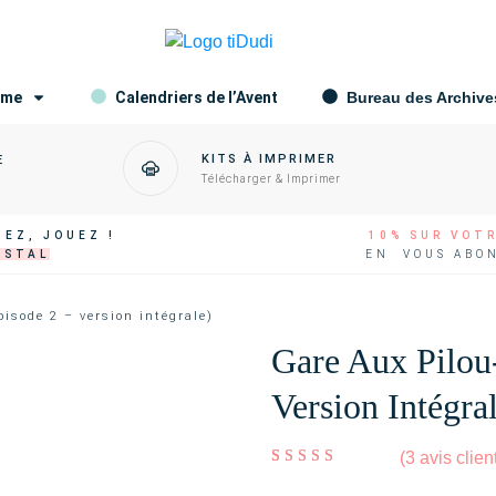
ame
Calendriers de l’Avent
Bureau des Archive
KITS À IMPRIMER
E
Télécharger & Imprimer
EZ, JOUEZ !
10% SUR VOT
OSTAL
EN VOUS ABO
pisode 2 – version intégrale)
Gare Aux Pilou-
Version Intégra
(
3
avis clien
Noté
3
5.00
sur 5
basé sur
notations