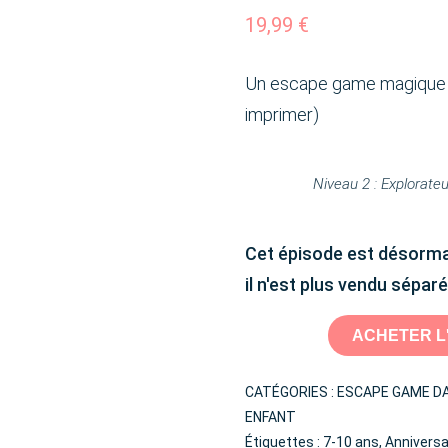
client
19,99
€
Un escape game magique po
imprimer)
Niveau 2 : Explorate
Cet épisode est désormai
il n'est plus vendu sépa
ACHETER L
CATÉGORIES :
ESCAPE GAME D
ENFANT
Étiquettes :
7-10 ans
,
Anniversa