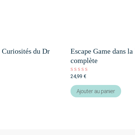
Curiosités du Dr
Escape Game dans la 
complète
24,99
€
Note
5.00
sur 5
Ajouter au panier