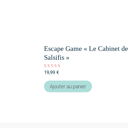
Escape Game « Le Cabinet de 
Salsifis »
19,99
€
Note
4.84
sur 5
Ajouter au panier