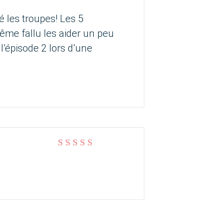
Note
5
sur 5
ré les troupes! Les 5
même fallu les aider un peu
l’épisode 2 lors d’une
Note
5
sur 5