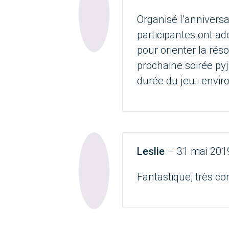
Organisé l’anniversai
participantes ont ad
pour orienter la rés
prochaine soirée py
durée du jeu : envi
Leslie
–
31 mai 201
Fantastique, très co