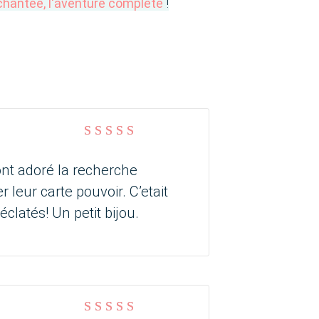
hantée, l'aventure complète
!
Note
5
sur 5
 ont adoré la recherche
r leur carte pouvoir. C’etait
clatés! Un petit bijou.