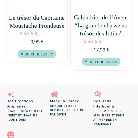
Calendrier de l’Avent
Le trésor du Capitaine
“La grande chasse au
Moustache Frondeuse
trésor des lutins”
Note
9,99
€
5.00
Note
17,99
€
sur 5
4.93
Ajouter au panier
sur 5
Ajouter au panier
Des Créations
Made In France
Des Jeux
Originales
CHAQUE JEU EST
Intelligents
DESIGNÉ ET ILLUSTRÉ
CHAQUE SCÉNARIO EST
QUI REMUENT LES
PAR GWEN
INÉDIT ET IMAGINÉ
MÉNINGES ET FONT
POUR TIDUDI
APPRENDRE EN
S'AMUSANT