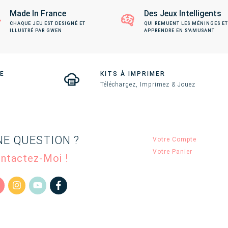
Made In France
Des Jeux Intelligents
CHAQUE JEU EST DESIGNÉ ET
QUI REMUENT LES MÉNINGES ET
ILLUSTRÉ PAR GWEN
APPRENDRE EN S'AMUSANT
TE
KITS À IMPRIMER
Téléchargez, Imprimez & Jouez
NE QUESTION ?
Votre Compte
Votre Panier
ntactez-Moi !