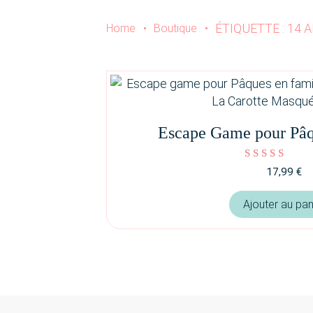
ÉTIQUETTE : 14 
Home
•
Boutique
•
Escape Game pour Pâq
Note
17,99
€
4.86
sur 5
Ajouter au pan