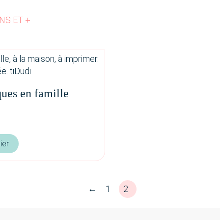
ANS ET +
ues en famille
ier
←
1
2